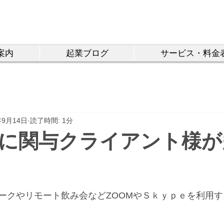
務所
～税務公式サイト～
15-604
案内
起業ブログ
サービス・料金
年9月14日
読了時間: 1分
に関与クライアント様が
ークやリモート飲み会などZOOMやＳｋｙｐｅを利用